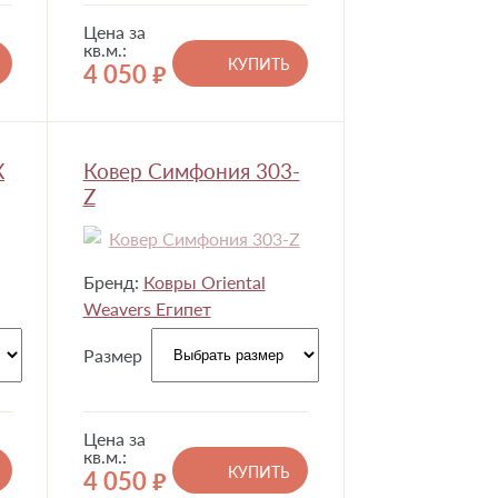
Цена за
кв.м.:
КУПИТЬ
4 050
руб.
X
Ковер Симфония 303-
Z
Бренд:
Ковры Oriental
Weavers Египет
Размер
Цена за
кв.м.:
КУПИТЬ
4 050
руб.