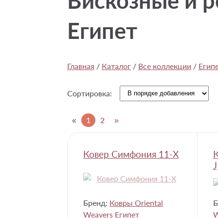
Вискозные и 
Египет
Главная
/
Каталог
/
Все коллекции
/
Егип
Сортировка:
«
1
2
»
Ковер Симфония 11-X
К
J
Бренд:
Ковры Oriental
Б
Weavers Египет
W