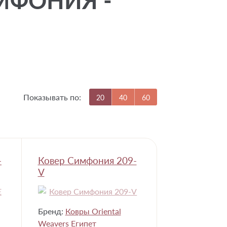
ИМФОНИЯ -
Показывать по:
20
40
60
-
Ковер Симфония 209-
V
Бренд:
Ковры Oriental
Weavers Египет