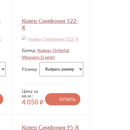
-
Ковер Симфония 522-
X
Бренд:
Ковры Oriental
Weavers Египет
Размер
Цена за
кв.м.:
КУПИТЬ
4 050
руб.
Ковер Симфония 95-X