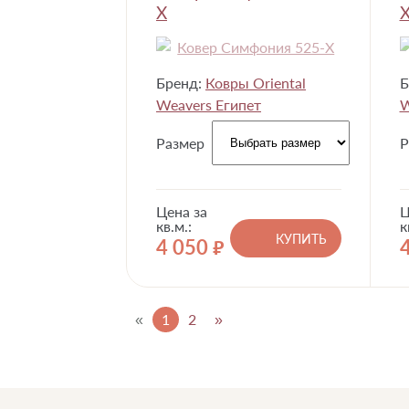
X
Бренд:
Ковры Oriental
Б
Weavers Египет
W
Размер
Р
Цена за
Ц
кв.м.:
к
КУПИТЬ
4 050
руб.
«
1
2
»