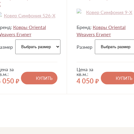
X
ренд:
Ковры Oriental
Бренд:
Ковры Oriental
eavers Египет
Weavers Египет
азмер
Размер
ена за
Цена за
в.м.:
кв.м.:
КУПИТЬ
КУПИТЬ
4 050
4 050
руб.
руб.