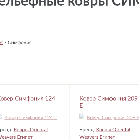
рельефные ковры С
ет
/
Симфония
овер Симфония 124-
Ковер Симфония 209
E
ренд:
Ковры Oriental
Бренд:
Ковры Oriental
eavers Египет
Weavers Египет