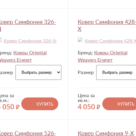
овер Симфония 326-
Ковер Симфония 428
N
X
ренд:
Ковры Oriental
Бренд:
Ковры Oriental
eavers Египет
Weavers Египет
азмер
Размер
ена за
Цена за
в.м.:
кв.м.:
КУПИТЬ
КУПИТЬ
4 050
4 050
руб.
руб.
овер Симфония 526-
Ковер Симфония 9-X