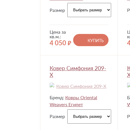
Размер
Р
Цена за
Ц
кв.м.:
к
КУПИТЬ
4 050
руб.
Ковер Симфония 209-
К
X
Бренд:
Ковры Oriental
Б
Weavers Египет
W
Размер
Р