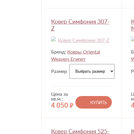
Ковер Симфония 307-
К
Z
Бренд:
Ковры Oriental
Б
Weavers Египет
W
Размер
Р
Цена за
Ц
кв.м.:
к
КУПИТЬ
4 050
руб.
Ковер Симфония 525-
К