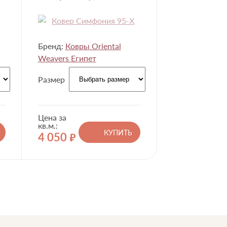
Бренд:
Ковры Oriental
Weavers Египет
Размер
Цена за
кв.м.:
КУПИТЬ
4 050
руб.