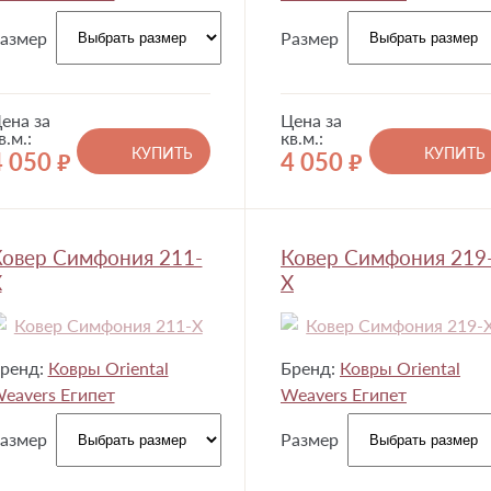
азмер
Размер
ена за
Цена за
в.м.:
кв.м.:
КУПИТЬ
КУПИТЬ
4 050
4 050
руб.
руб.
овер Симфония 211-
Ковер Симфония 219
X
X
ренд:
Ковры Oriental
Бренд:
Ковры Oriental
eavers Египет
Weavers Египет
азмер
Размер