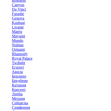
Brighton
Canyon
Da Vinci
Farashe
Genova
Kashqai
Livante
Matrix
Mayumi
Mundo
Nubian
Origami
Rhapsody
Royal Palace
Twilight
Египет
Авила
Берлино
Бредбери
Катания
Кресент
Либба
Мехран
Сейшелы
Симфония