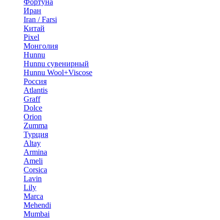
Фортуна
Иран
Iran / Farsi
Китай
Pixel
Монголия
Hunnu
Hunnu сувенирный
Hunnu Wool+Viscose
Россия
Atlantis
Graff
Dolce
Orion
Zumma
Турция
Altay
Armina
Ameli
Corsica
Lavin
Lily
Marca
Mehendi
Mumbai