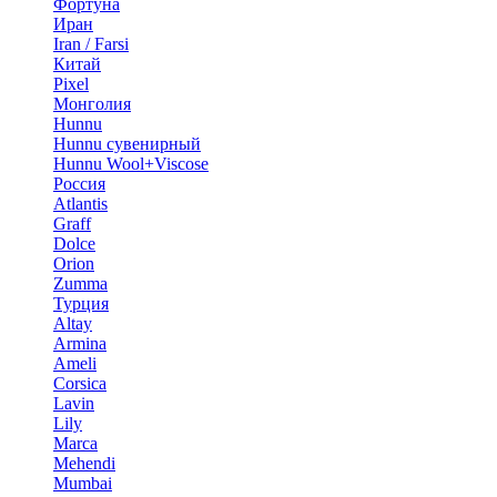
Фортуна
Иран
Iran / Farsi
Китай
Pixel
Монголия
Hunnu
Hunnu сувенирный
Hunnu Wool+Viscose
Россия
Atlantis
Graff
Dolce
Orion
Zumma
Турция
Altay
Armina
Ameli
Corsica
Lavin
Lily
Marca
Mehendi
Mumbai