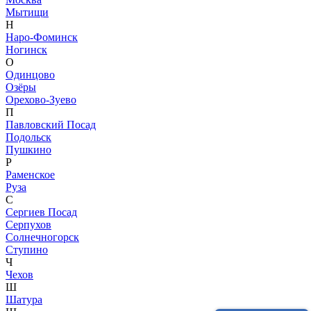
Мытищи
Н
Наро-Фоминск
Ногинск
О
Одинцово
Озёры
Орехово-Зуево
П
Павловский Посад
Подольск
Пушкино
Р
Раменское
Руза
С
Сергиев Посад
Серпухов
Солнечногорск
Ступино
Ч
Чехов
Ш
Шатура