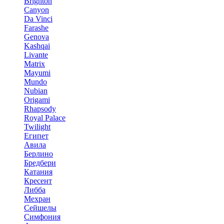
Brighton
Canyon
Da Vinci
Farashe
Genova
Kashqai
Livante
Matrix
Mayumi
Mundo
Nubian
Origami
Rhapsody
Royal Palace
Twilight
Египет
Авила
Берлино
Бредбери
Катания
Кресент
Либба
Мехран
Сейшелы
Симфония