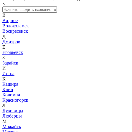
×
В
Видное
Волоколамск
Воскресенск
Д
Дмитров
Е
Егорьевск
З
Зарайск
И
Истра
К
Кашира
Клин
Коломна
Красногорск
Л
Луховицы
Люберцы
М
Можайск
Москва