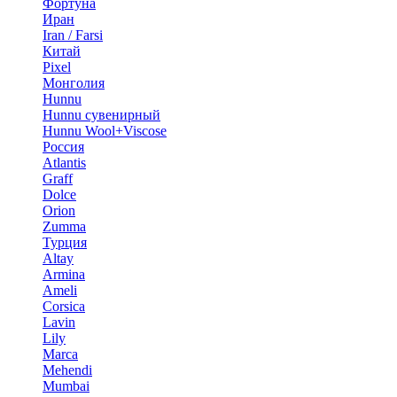
Фортуна
Иран
Iran / Farsi
Китай
Pixel
Монголия
Hunnu
Hunnu сувенирный
Hunnu Wool+Viscose
Россия
Atlantis
Graff
Dolce
Orion
Zumma
Турция
Altay
Armina
Ameli
Corsica
Lavin
Lily
Marca
Mehendi
Mumbai