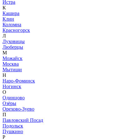
Истра
К
Кашира
Клин
Коломна
Красногорск
Л
Луховицы
Люберцы
М
Можайск
Москва
Мытищи
Н
Наро-Фоминск
Ногинск
О
Одинцово
Озёры
Орехово-Зуево
П
Павловский Посад
Подольск
Пушкино
Р