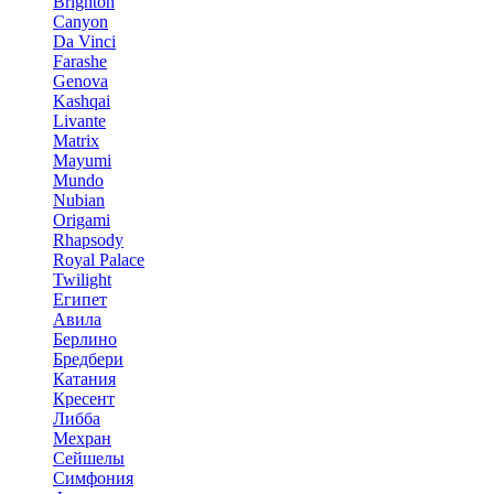
Brighton
Canyon
Da Vinci
Farashe
Genova
Kashqai
Livante
Matrix
Mayumi
Mundo
Nubian
Origami
Rhapsody
Royal Palace
Twilight
Египет
Авила
Берлино
Бредбери
Катания
Кресент
Либба
Мехран
Сейшелы
Симфония