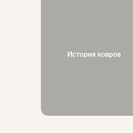
ле...
История ковров