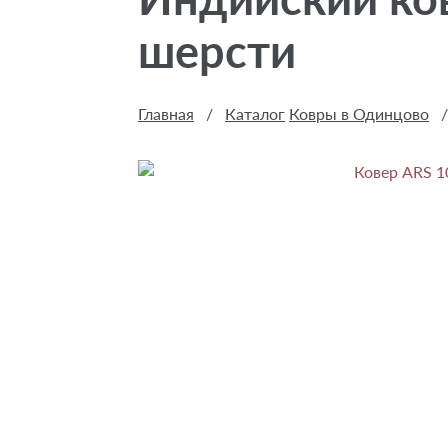
шерсти
Главная
/
Каталог
Ковры в Одинцово
/