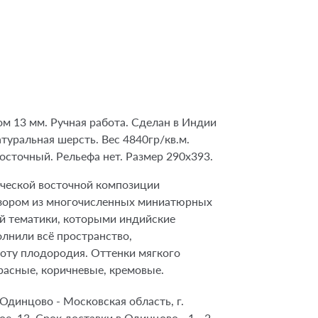
ом 13 мм. Ручная работа. Сделан в Индии
атуральная шерсть. Вес 4840гр/кв.м.
осточный. Рельефа нет. Размер 290х393.
ческой восточной композиции
зором из многочисленных миниатюрных
й тематики, которыми индийские
олнили всё пространство,
оту плодородия. Оттенки мягкого
расные, коричневые, кремовые.
Одинцово - Московская область, г.
, 13. Срок доставки в Одинцово - 1 - 2