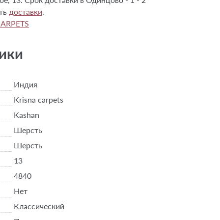
сть
доставки
.
CARPETS
ики
Индия
Krisna carpets
Kashan
Шерсть
Шерсть
13
4840
Нет
Классический