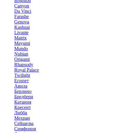
Brighton
Canyon
Da Vinci
Farashe
Genova
Kashqai
Livante
Matrix
Mayumi
Mundo
Nubian
Origami
Rhapsody
Royal Palace
Twilight
Египет
Авила
Берлино
Бредбери
Катания
Кресент
Либба
Мехран
Сейшелы
Симфония