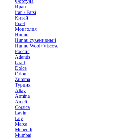
Фортуна
Иран
Iran / Farsi
Китай
Pixel
Монголия
Hunnu
Hunnu сувенирный
Hunnu Wool+Viscose
Россия
Atlantis
Graff
Dolce
Orion
Zumma
Турция
Altay
Armina
Ameli
Corsica
Lavin
Lily
Marca
Mehendi
Mumbai