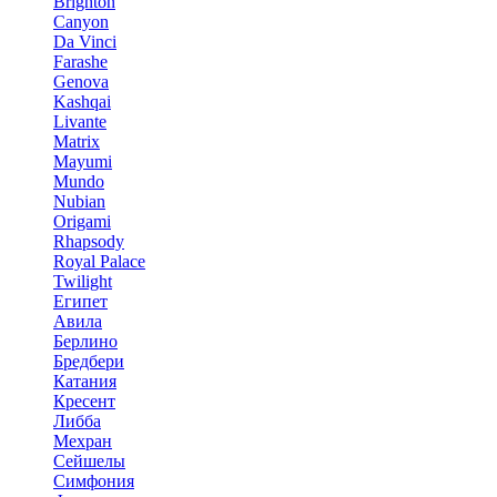
Brighton
Canyon
Da Vinci
Farashe
Genova
Kashqai
Livante
Matrix
Mayumi
Mundo
Nubian
Origami
Rhapsody
Royal Palace
Twilight
Египет
Авила
Берлино
Бредбери
Катания
Кресент
Либба
Мехран
Сейшелы
Симфония