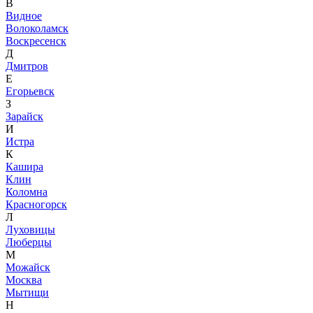
В
Видное
Волоколамск
Воскресенск
Д
Дмитров
Е
Егорьевск
З
Зарайск
И
Истра
К
Кашира
Клин
Коломна
Красногорск
Л
Луховицы
Люберцы
М
Можайск
Москва
Мытищи
Н