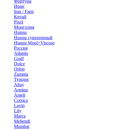
Фортуна
Иран
Iran / Farsi
Китай
Pixel
Монголия
Hunnu
Hunnu сувенирный
Hunnu Wool+Viscose
Россия
Atlantis
Graff
Dolce
Orion
Zumma
Турция
Altay
Armina
Ameli
Corsica
Lavin
Lily
Marca
Mehendi
Mumbai