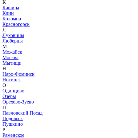
К
Кашира
Клин
Коломна
Красногорск
Л
Луховицы
Люберцы
М
Можайск
Москва
Мытищи
Н
Наро-Фоминск
Ногинск
О
Одинцово
Озёры
Орехово-Зуево
П
Павловский Посад
Подольск
Пушкино
Р
Раменское