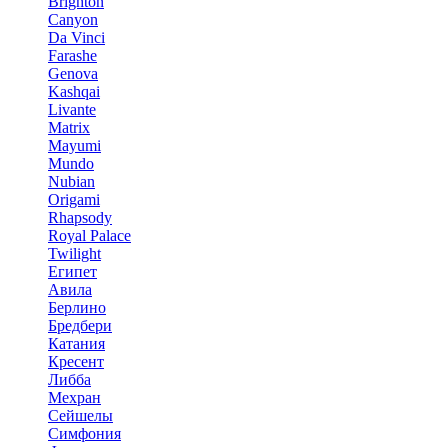
Brighton
Canyon
Da Vinci
Farashe
Genova
Kashqai
Livante
Matrix
Mayumi
Mundo
Nubian
Origami
Rhapsody
Royal Palace
Twilight
Египет
Авила
Берлино
Бредбери
Катания
Кресент
Либба
Мехран
Сейшелы
Симфония