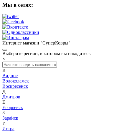
Мы в сетях:
Интернет магазин "СуперКовры"
Выберите регион, в котором вы находитесь
×
В
Видное
Волоколамск
Воскресенск
Д
Дмитров
Е
Егорьевск
З
Зарайск
И
Истра