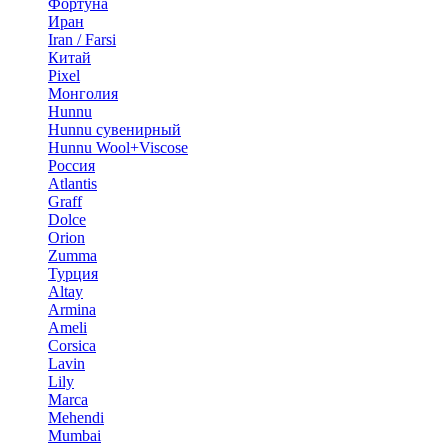
Фортуна
Иран
Iran / Farsi
Китай
Pixel
Монголия
Hunnu
Hunnu сувенирный
Hunnu Wool+Viscose
Россия
Atlantis
Graff
Dolce
Orion
Zumma
Турция
Altay
Armina
Ameli
Corsica
Lavin
Lily
Marca
Mehendi
Mumbai