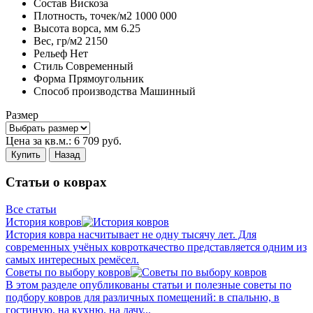
Состав
Вискоза
Плотность,
точек/м2
1000 000
Высота ворса,
мм
6.25
Вес,
гр/м2
2150
Рельеф
Нет
Стиль
Современный
Форма
Прямоугольник
Способ производства
Машинный
Размер
Цена за кв.м.:
6 709
руб.
Купить
Назад
Статьи о коврах
Все статьи
История ковров
История ковра насчитывает не одну тысячу лет. Для
современных учёных ковроткачество представляется одним из
самых интересных ремёсел.
Советы по выбору ковров
В этом разделе опубликованы статьи и полезные советы по
подбору ковров для различных помещений: в спальню, в
гостиную, на кухню, на дачу...