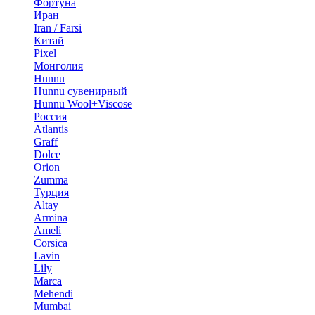
Фортуна
Иран
Iran / Farsi
Китай
Pixel
Монголия
Hunnu
Hunnu сувенирный
Hunnu Wool+Viscose
Россия
Atlantis
Graff
Dolce
Orion
Zumma
Турция
Altay
Armina
Ameli
Corsica
Lavin
Lily
Marca
Mehendi
Mumbai