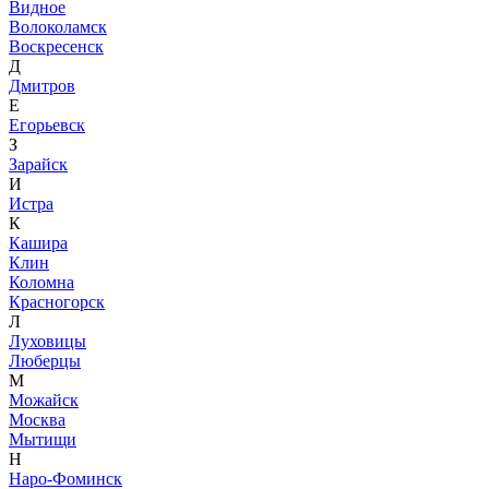
Видное
Волоколамск
Воскресенск
Д
Дмитров
Е
Егорьевск
З
Зарайск
И
Истра
К
Кашира
Клин
Коломна
Красногорск
Л
Луховицы
Люберцы
М
Можайск
Москва
Мытищи
Н
Наро-Фоминск