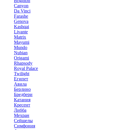
Brighton
Canyon
Da Vinci
Farashe
Genova
Kashqai
Livante
Matrix
Mayumi
Mundo
Nubian
Origami
Rhapsody
Royal Palace
Twilight
Египет
Авила
Берлино
Бредбери
Катания
Кресент
Либба
Мехран
Сейшелы
Симфония