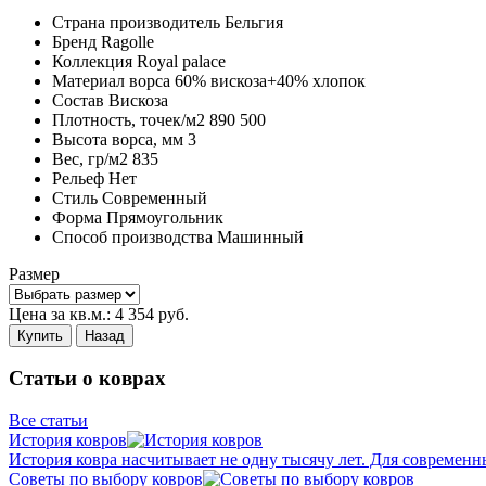
Страна производитель
Бельгия
Бренд
Ragolle
Коллекция
Royal palace
Материал ворса
60% вискоза+40% хлопок
Состав
Вискоза
Плотность,
точек/м2
890 500
Высота ворса,
мм
3
Вес,
гр/м2
835
Рельеф
Нет
Стиль
Современный
Форма
Прямоугольник
Способ производства
Машинный
Размер
Цена за кв.м.:
4 354
руб.
Купить
Назад
Статьи о коврах
Все статьи
История ковров
История ковра насчитывает не одну тысячу лет. Для современн
Советы по выбору ковров