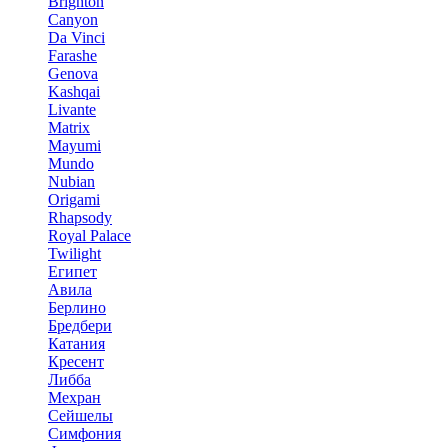
Brighton
Canyon
Da Vinci
Farashe
Genova
Kashqai
Livante
Matrix
Mayumi
Mundo
Nubian
Origami
Rhapsody
Royal Palace
Twilight
Египет
Авила
Берлино
Бредбери
Катания
Кресент
Либба
Мехран
Сейшелы
Симфония