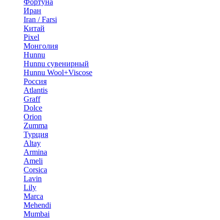
Фортуна
Иран
Iran / Farsi
Китай
Pixel
Монголия
Hunnu
Hunnu сувенирный
Hunnu Wool+Viscose
Россия
Atlantis
Graff
Dolce
Orion
Zumma
Турция
Altay
Armina
Ameli
Corsica
Lavin
Lily
Marca
Mehendi
Mumbai