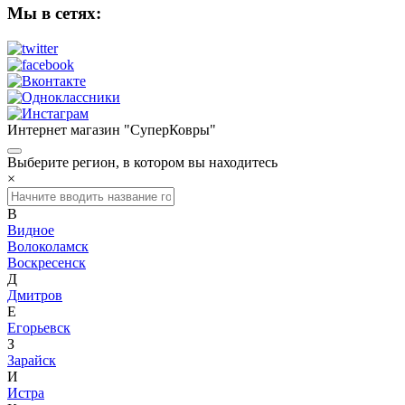
Мы в сетях:
Интернет магазин "СуперКовры"
Выберите регион, в котором вы находитесь
×
В
Видное
Волоколамск
Воскресенск
Д
Дмитров
Е
Егорьевск
З
Зарайск
И
Истра