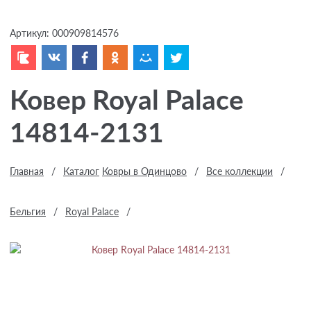
Артикул:
000909814576
Ковер Royal Palace
14814-2131
Главная
/
Каталог
Ковры в Одинцово
/
Все коллекции
/
Бельгия
/
Royal Palace
/